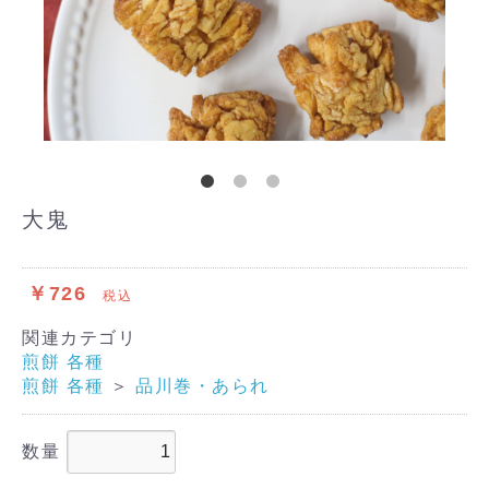
大鬼
￥726
税込
関連カテゴリ
煎餅 各種
煎餅 各種
＞
品川巻・あられ
数量